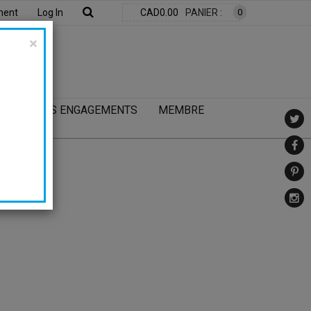
ment
Log In
CAD0.00
PANIER :
0
×
EUR
NOS ENGAGEMENTS
MEMBRE