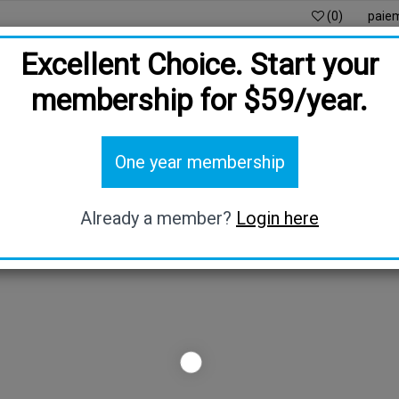
(0)
paie
Excellent Choice. Start your
membership for $59/year.
L
ENFANTS
LUMIÈRE BLEUE
DEVENIR AMBASSAD
One year membership
PRIVILÈGE HÔTESSE
BLOG
Already a member?
Login here