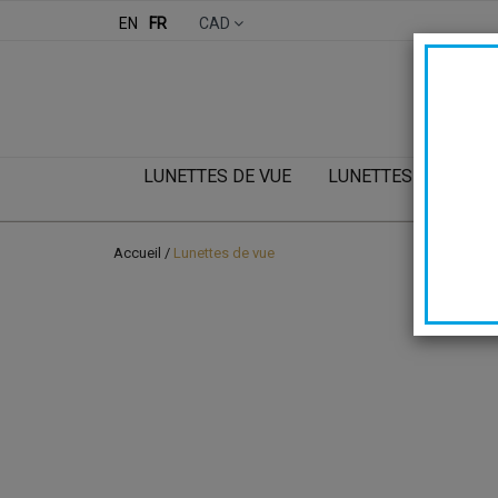
EN
FR
CAD
LUNETTES DE VUE
LUNETTES DE SOLEI
Accueil
/
Lunettes de vue