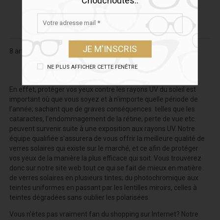
Chouchoutés..
8 article(s)
NE PLUS AFFICHER CETTE FENÊTRE
En effet, protéger vos yeux contre les rayons UV du soleil est
important où que vous soyez et à n'importe quelle période de
l'année; sachant que de graves conséquences telles que les
cataractes, l'endommagement de la rétine, perte de vue etc.
peuvent survenir suite à une exposition aux rayons UV. Notre
équipe qualifiée s'assurera de vous offrir la meilleure qualité de
verres solaires qui existe sur le marché, et ce afin de protéger
vos yeux de la manière la plus efficace qui soit. Vous trouverez
donc sur notre site web tout ce qui se fait de mieux en matière
de verres solaires en plusieurs tintes; du photochromique aux
teintes uniformes en passant par les lentilles miroirs, celles à
teintes dégradées sans oublier les polarisées.
Vous n'êtes pas vraiment fan du shopping sur Internet? Notre