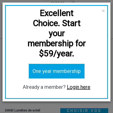
CAD0.00
0
EN
FR
CAD
×
Excellent
Choice. Start
your
membership for
Accueil
/
Lunettes de soleil
/
SAND
$59/year.
Essayage virtuel
One year membership
Already a member?
Login here
SAND Lunettes de soleil
CHOISIR VOS